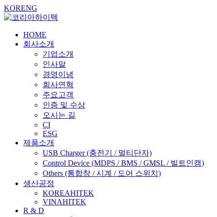
KOR
ENG
HOME
회사소개
기업소개
인사말
경영이념
회사연혁
주요고객
인증 및 수상
오시는 길
CI
ESG
제품소개
USB Charger
(충전기 / 멀티단자)
Control Device
(MDPS / BMS / GMSL / 빌트인캠)
Others
(통합창 / 시계 / 도어 스위치)
생산공정
KOREAHITEK
VINAHITEK
R & D