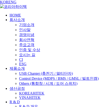
KOR
ENG
HOME
회사소개
기업소개
인사말
경영이념
회사연혁
주요고객
인증 및 수상
오시는 길
CI
ESG
제품소개
USB Charger
(충전기 / 멀티단자)
Control Device
(MDPS / BMS / GMSL / 빌트인캠)
Others
(통합창 / 시계 / 도어 스위치)
생산공정
KOREAHITEK
VINAHITEK
R & D
R & D 개요