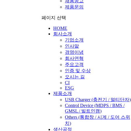
채용공고
제품문의
페이지 선택
HOME
회사소개
기업소개
인사말
경영이념
회사연혁
주요고객
인증 및 수상
오시는 길
CI
ESG
제품소개
USB Charger
(충전기 / 멀티단자)
Control Device
(MDPS / BMS /
GMSL / 빌트인캠)
Others
(통합창 / 시계 / 도어 스위
치)
생산공정